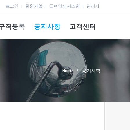
로그인
회원가입
급여명세서조회
관리자
|
|
|
구직등록
공지사항
고객센터
Home
/
공지사항