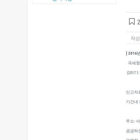
작성
[ 201
국세청
(2017
신고자
기간내 
주소: 서
궁금하신