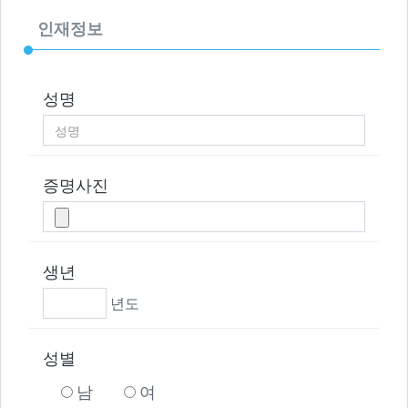
인재정보
성명
증명사진
생년
년도
성별
남
여