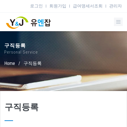
로그인
회원가입
급여명세서조회
관리자
|
|
|
구직등록
Personal Service
Home
/
구직등록
구직등록